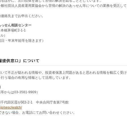
図るほかに、次の団体を通じて苦情の解決を図ることとしています。
一般社団法人資産運用業協会から苦情の解決のあっせん等についての業務を受託して
の連絡先までお申出ください。
あっせん相談センター
本橋茅場町2-1-1
ヤル）
日・祝日・年末年始等を除きます）
おいて不正が疑われる情報や、投資者保護上問題があると思われる情報を幅広く受け
を行う場合の有用な情報として活用しています。
口
話等からは03-3581-9909）
京都千代田区霞が関3-2-1 中央合同庁舎第7号館
.jp/sesc/watch/
できない場合、お電話にてお問い合わせください。